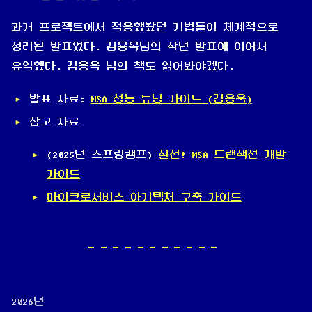
과거 프로젝트에서 적용했봤던 기법들이 체계적으로
정리된 발표였다. 김용옥님의 작년 발표에 이어서
유익했다. 김용옥 님의 책도 읽어봐야겠다.
발표 자료:
MSA 성능 튜닝 가이드 (김용욱)
참고 자료
(2025년 스프링캠프)
실전! MSA 트랜잭션 개발
가이드
마이크로서비스 아키텍처 구축 가이드
2026년