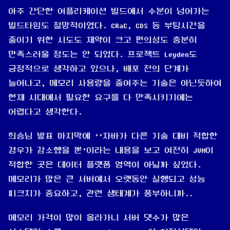
아주 간단한 어플리케이션 빌드에서 수분이 넘어가는
빌드타임도 절망적이였다. CRaC, CDS 등 부팅시간을
줄이기 위한 시도도 제약이 크고 편의성도 충분히
만족스러울 정도는 안 되었다. 프로젝트 Leyden도
긍정적으로 생각하고 있으나, 배포 전의 단계가
늘어나고, 메모리 사용량을 줄여주는 기술은 아닌듯하여
현재 시대에서 필요한 요구를 다 만족시키기에는
어렵다고 생각한다.
희승님 발표 마지막에 ‘‘자바가 다른 기술 대비 적합한
경우가 감소했을 뿐’이라는 내용을 보고 여전히 JVM이
적합한 곳은 데이터 플랫폼 영역이 아닐까 싶었다.
메모리가 많은 큰 서버에서 오랫동안 실행되고 성능
피크치가 중요하고, 관련 생태계가 풍부하니까..
메모리 가격이 많이 올라가니 서버 댓수가 많은