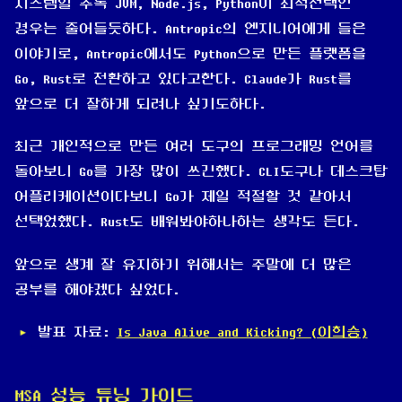
시스템일 수록 JVM, Node.js, Python이 최적선택인
경우는 줄어들듯하다. Antropic의 엔지니어에게 들은
이야기로, Antropic에서도 Python으로 만든 플랫폼을
Go, Rust로 전환하고 있다고한다. Claude가 Rust를
앞으로 더 잘하게 되려나 싶기도하다.
최근 개인적으로 만든 여러 도구의 프로그래밍 언어를
돌아보니 Go를 가장 많이 쓰긴했다. CLI도구나 데스크탑
어플리케이션이다보니 Go가 제일 적절할 것 같아서
선택었했다. Rust도 배워봐야하나하는 생각도 든다.
앞으로 생계 잘 유지하기 위해서는 주말에 더 많은
공부를 해야겠다 싶었다.
발표 자료:
Is Java Alive and Kicking? (이희승)
MSA 성능 튜닝 가이드