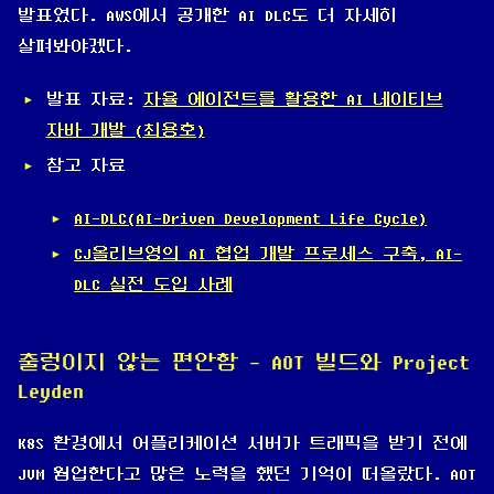
발표였다. AWS에서 공개한 AI DLC도 더 자세히
살펴봐야겠다.
발표 자료:
자율 에이전트를 활용한 AI 네이티브
자바 개발 (최용호)
참고 자료
AI-DLC(AI-Driven Development Life Cycle)
CJ올리브영의 AI 협업 개발 프로세스 구축, AI-
DLC 실전 도입 사례
출렁이지 않는 편안함 - AOT 빌드와 Project
Leyden
K8S 환경에서 어플리케이션 서버가 트래픽을 받기 전에
JVM 웜업한다고 많은 노력을 했던 기억이 떠올랐다. AOT