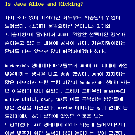
Is Java Alive and Kicking?
자기 소개 없이 시작하신 서두부터 희승님의 위엄이
느껴졌다. (소개가 불필요하신 분이니…) 과거와
‘기술지형’이 달라져서 JVM이 적합한 선택지인 경우가
줄어들고 있다는 내용에 공감이 갔다. 기술지형이라는
단어를 나도 앞으로 많이 써먹어야겠다 싶다.
Docker/k8s 생태계가 떠오를부터 JVM이 이 시대에 과연
맞을까하는 생각을 나도 종종 했었다. JVM이 차지하는
많은 메모리와 느린 부팅 시간이 Docker/k8s 생태계와는
안 어울리지 않나 싶었다. 그래서 그때부터 GraalVM의
native 이미지, CRaC, CDS등 이를 극복하는 방안들에
많은 관심을 가졌었다. native 이미지는 장기 연재되는
드라마에서 초기 설정에 없었던 인물을 넣는
느낌이였다. JIT 생태계에 AOT가 뒤늦게 들어오다보니
이를 맞추기 위한 노력이 많이 들어가는 것이 그랬다.