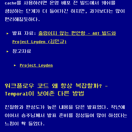
cache를 사용하려면 운영 배포 전 빌드에서 캐쉬를
생성하는 단계가 더 들어가긴 하지만, 과거보다는 많이
편리해질듯하다.
발표 자료:
출렁이지 않는 편안함 - AOT 빌드와
Project Leyden (김민규)
참고자료
Project Leyden
워크플로우 코드 왜 항상 복잡할까? -
Temporal이 보여준 다른 방법
친절함과 완성도가 높은 내용을 담은 발표였다. 작년에
이어서 승주님께서 발표 준비를 정성들여 많이 하셨다는
느낌이 확 들었다.