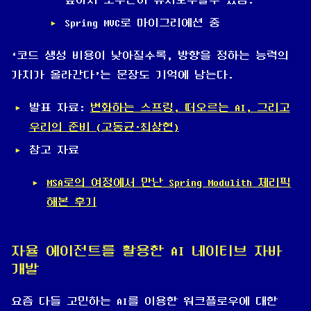
높아서 소수만이 유지보수할수 있음.
Spring MVC로 마이그리에션 중
‘코드 생성 비용이 낮아질수록, 방향을 정하는 능력의
가치가 올라간다’는 문장도 기억에 남는다.
발표 자료:
변화하는 스프링, 떠오르는 AI, 그리고
우리의 준비 (고동균·최상현)
참고 자료
MSA로의 여정에서 만난 Spring Modulith 체리픽
해본 후기
자율 에이전트를 활용한 AI 네이티브 자바
개발
요즘 다들 고민하는 AI를 이용한 워크플로우에 대한