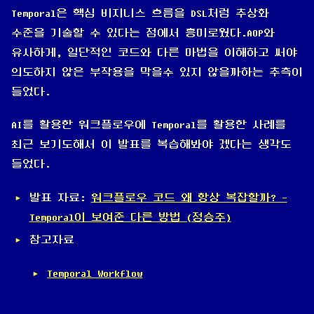
Temporal은 핵심 비지니스 흐름을 DSL처럼 추상화
수준을 기술할 수 있다는 점에서 흥미로웠다.AOP와
유사하게, 일단적인 코드와 다른 마법을 이해하고 써야
의도하지 않은 부작용을 막을수 있지 않을까하는 추측이
들었다.
AI를 활용한 워크플로우에 Temporal를 활용한 사례를
최근 보기도해서 이 발표를 복습해봐야 겠다는 생각도
들었다.
발표 자료:
워크플로우 코드 왜 항상 복잡할까? -
Temporal이 보여준 다른 방법 (정승주)
참고자료
Temporal Workflow