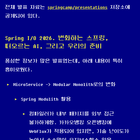
전체 발표 자료는
springcamp/presentations
저장소에
공개되어 있다.
Spring I/O 2026. 변화하는 스프링,
떠오르는 AI, 그리고 우리의 준비
풍성한 정보가 많은 발표였는데, 아래 내용이 특히
흥미로웠다.
MicroService -> Modular Monolith로의 변화
Spring Modulith 활용
컴파일러가 내부 패키지를 외부 접근
불가하게함. 카카오뱅킹 오픈뱅킹에
WebFlux가 적용되어 있지만, 기술 난이도가