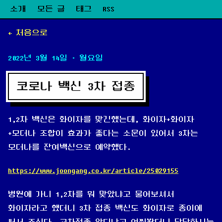
소개
모든 글
태그
RSS
← 처음으로
2022년 3월 14일
· 월요일
코로나 백신 3차 접종
1,2차 백신은 화이자를 맞긴했는데, 화이자+화이자
+모더나 조합이 효과가 좋다는 소문이 있어서 3차는
모더나를 잔여백신으로 예약했다.
https://www.joongang.co.kr/article/25029155
병원에 가니 1,2차를 뭐 맞았냐고 물어보셔서
화이자라고 했더니 3차 접종 백신도 화이자로 종이에
써서 주신다. 교차접종 안되냐고 여쭤봤더니 담당하시는