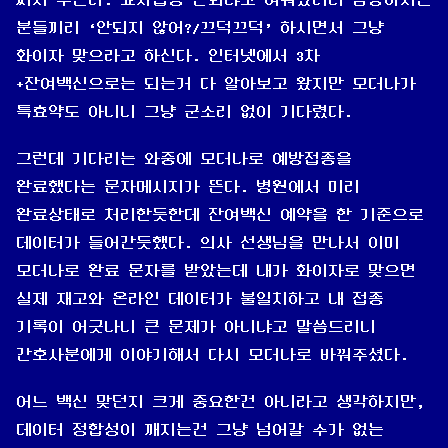
분들끼리 ‘안되지 않어?/끄덕끄덕’ 하시면서 그냥
화이자 맞으라고 하신다. 인터넷에서 3차
+잔여백신으로는 되는거 다 알아보고 왔지만 모더나가
특효약도 아니니 그냥 군소리 없이 기다렸다.
그런데 기다리는 와중에 모더나로 예방접종을
완료했다는 문자메시지가 뜬다. 병원에서 미리
완료상태로 처리한듯한데 잔여백신 예약을 한 기준으로
데이터가 들어간듯했다. 의사 선생님을 만나서 이미
모더나로 완료 문자를 받았는데 내가 화이자로 맞으면
실제 재고와 온라인 데이터가 불일치하고 내 접종
기록이 어긋나니 큰 문제가 아니냐고 말씀드리니
간호사분에게 이야기해서 다시 모더나로 바꿔주셨다.
어느 백신 맞던지 크게 중요한건 아니라고 생각하지만,
데이터 정합성이 깨지는건 그냥 넘어갈 수가 없는