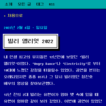
소개
모든 글
태그
RSS
← 처음으로
2022년 2월 6일
· 일요일
빌리 엘리엇 2022
내 인생 최고의 뮤지컬은 12년전에 보았던 ‘빌리
엘리엇’이였다. ‘Angry Dance’나 ‘Electricity’로 부터
10대에 느꼈던 감정을 떠올릴수 있었다. 공연을 본지는
오래되었지만 종종 OST나 그 당시 빌리였던 정진호
배우의 영상을 찾아보곤했다.
12년 전의 2대 빌리는 유현이가 엄마 뱃 속에 있을 때
유현이 엄마랑 같이 보러 갔었다. 이번에 공연이 있었던