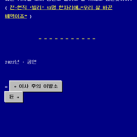
(
전·현직 ‘빌리’ 13명 한자리에…“우리 삶 바꾼
배역이죠”
)
2022년 · 공연
← 이사 후의 이발소
듄 →