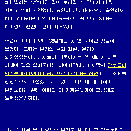
3대 빌리는 유현이랑 같이 보러갈 수 있어서 더욱
기쁘고 의미가 있었다. 유현이 친구가 배우로 출연해서
이미 엄마랑은 한번 다녀왔음에도 꼭 보고 싶다는
아빠랑도 한번더 같이 가주었다.
12년이 지나서 보니 옛날에는 못 안 보이던 것들이
보였다. 그때는 빌리의 꿈과 좌절, 몰입이
와닿았었는데, 다시보니 저물어가는 한 세대가 다음
세대에 길을 열어준다는 이야기였다. 마지막의
광부들이
빌리를 떠나보내며 광산으로 내려가는 장면
이 그 주제를
상징적으로 표현했다고 느꼈다. 어느새 내 나이가
빌리보다는 빌리 아빠와 더 가까울듯하여 그렇게도
느껴졌을법하다.
최근 기사를 보니 정진호 빌리도 잘 지내고 있는듯하다.