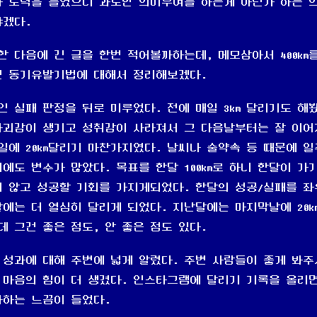
 노력을 들였으니 과도한 의미부여를 하는게 아닌가 하는 
야겠다.
한 다음에 긴 글을 한번 적어볼까하는데, 메모삼아서 400km
던 동기유발기법에 대해서 정리해보겠다.
인 실패 판정을 뒤로 미루었다. 전에 매일 3km 달리기도 해
자괴감이 생기고 성취감이 사라져서 그 다음날부터는 잘 이
일에 20km달리기 마찬가지였다. 날씨나 술약속 등 때문에 
에도 변수가 많았다. 목표를 한달 100km로 하니 한달이 가
 않고 성공할 기회를 가지게되었다. 한달의 성공/실패를 
에는 더 열심히 달리게 되었다. 지난달에는 마지막날에 20k
 그건 좋은 점도, 안 좋은 점도 있다.
 성과에 대해 주변에 넓게 알렸다. 주변 사람들이 좋게 봐주
마음의 힘이 더 생겼다. 인스타그램에 달리기 기록을 올리
하는 느끔이 들었다.