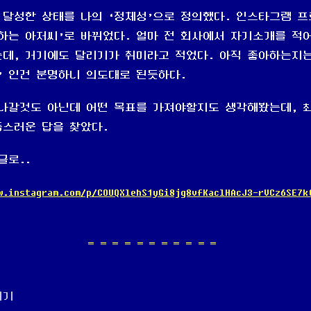
 달성한 상태를 나의 ‘정체성’으로 정의했다. 인스타그램 
하는 아저씨’로 바뀌었다. 얼마 전 회사에서 자기소개를 적
데, 거기에도 달리기가 취미라고 적었다. 아직 좋아하는지
’ 인건 분명하니 의도대로 된듯하다.
나갈것도 아닌데 어떤 목표를 가져야할지도 생각해봤는데, 
스러운 답을 찾았다.
글로..
w.instagram.com/p/COUQXlehS1yGi8jg8vfKaclHAcJ3-rVCz6SE7k
리기