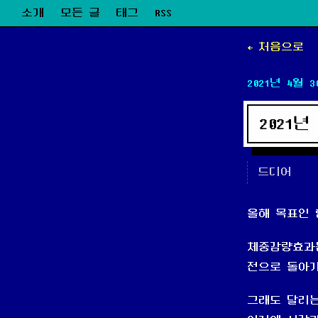
소개
모든 글
태그
RSS
← 처음으로
2021년 4월 3
2021년 
드디어
올해 목표인 
체중감량효과는
전으로 돌아가
그래도 달리는