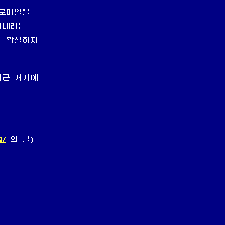
프로파일을
어내라는
는 확실하지
최근 거기에
0/
의 글)