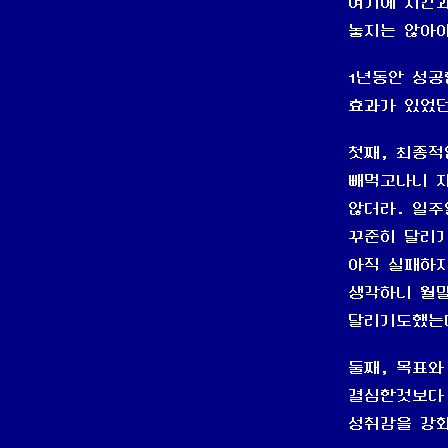
여기에 시간과
놓지는 않아
1년동안 성공
효과가 있었
첫째, 최종적
빼먹고나니 
않더라. 일주
꾸준히 달리기
아직 실패하지
생각하니 월말
달리기도했는데
둘째, 목표와
결심한것보다 
성취감을 강화