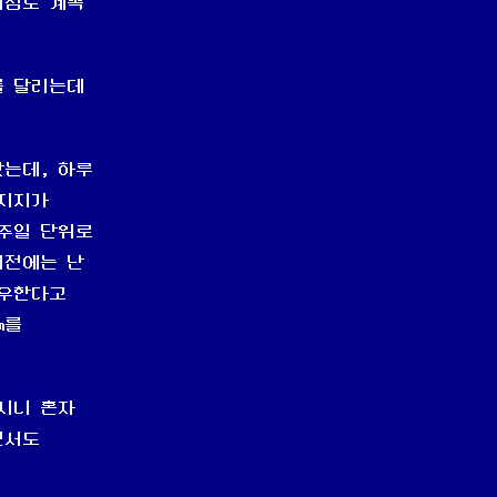
의심도 계속
를 달리는데
봤는데, 하루
어지지가
일주일 단위로
기전에는 난
좌우한다고
m를
시니 혼자
면서도